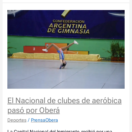
El
Nacional
de
clubes
de
aeróbica
pasó
por
Oberá
El Nacional de clubes de aeróbica
pasó por Oberá
Deportes
/
PrensaObera
La Capital Nacional del Inmigrante, recibió por una