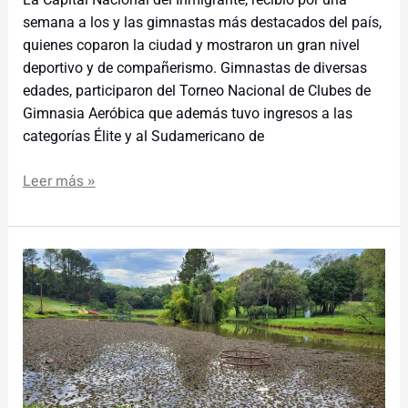
semana a los y las gimnastas más destacados del país,
quienes coparon la ciudad y mostraron un gran nivel
deportivo y de compañerismo. Gimnastas de diversas
edades, participaron del Torneo Nacional de Clubes de
Gimnasia Aeróbica que además tuvo ingresos a las
categorías Élite y al Sudamericano de
Leer más »
El
Salto
Berrondo
se
renueva:
Iniciarán
importantes