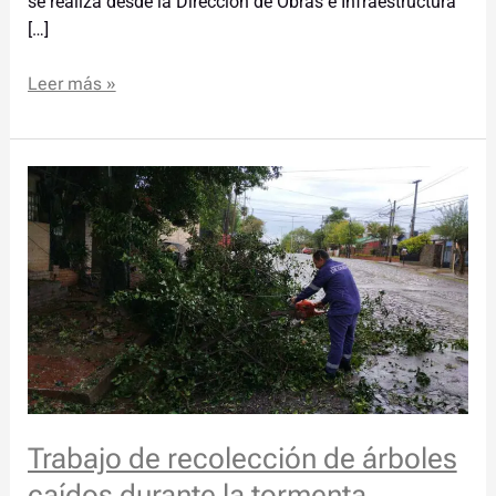
se realiza desde la Dirección de Obras e Infraestructura
[…]
Leer más »
Trabajo
de
recolección
de
árboles
caídos
durante
la
tormenta
Trabajo de recolección de árboles
caídos durante la tormenta