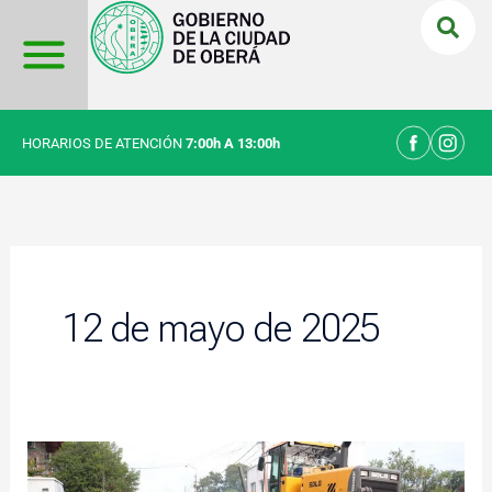
Ir
al
contenido
HORARIOS DE ATENCIÓN
7:00h A 13:00h
12 de mayo de 2025
Obras
públicas: