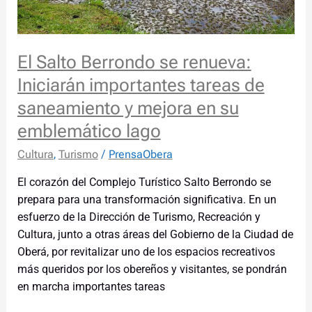
tareas
de
saneamiento
El Salto Berrondo se renueva:
y
mejora
Iniciarán importantes tareas de
en
saneamiento y mejora en su
su
emblemático lago
emblemático
lago
Cultura
,
Turismo
/
PrensaObera
El corazón del Complejo Turístico Salto Berrondo se
prepara para una transformación significativa. En un
esfuerzo de la Dirección de Turismo, Recreación y
Cultura, junto a otras áreas del Gobierno de la Ciudad de
Oberá, por revitalizar uno de los espacios recreativos
más queridos por los obereños y visitantes, se pondrán
en marcha importantes tareas