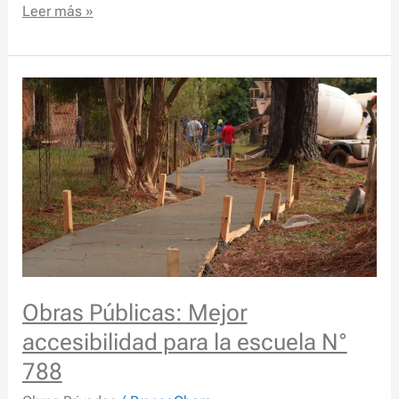
Leer más »
Obras
Públicas:
Mejor
accesibilidad
para
la
escuela
N°
788
Obras Públicas: Mejor
accesibilidad para la escuela N°
788