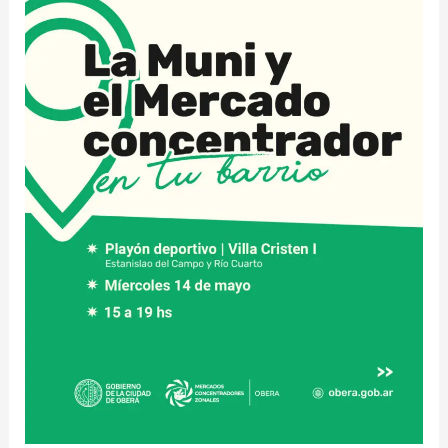
Cristen
I
se
desarrollará
una
nueva
edición
de
la
Muni
y
el
Mercado
Concentrador
en
tú
barrio