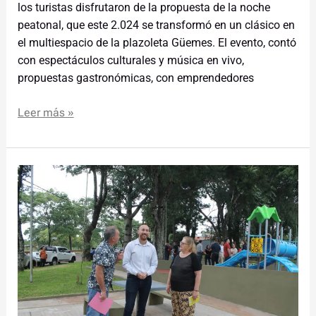
los turistas disfrutaron de la propuesta de la noche
peatonal, que este 2.024 se transformó en un clásico en
el multiespacio de la plazoleta Güemes. El evento, contó
con espectáculos culturales y música en vivo,
propuestas gastronómicas, con emprendedores
Leer más »
Nuevo
espacio
para
la
familia:
Está
habilitada
la plazoleta
del