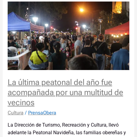
La
última
peatonal
del
año
fue
acompañada
por
una
multitud
La última peatonal del año fue
de
vecinos
acompañada por una multitud de
vecinos
Cultura
/
PrensaObera
La Dirección de Turismo, Recreación y Cultura, llevó
adelante la Peatonal Navideña, las familias obereñas y