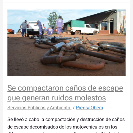
Se
compactaron
caños
de
escape
que
generan
ruidos
molestos
Se compactaron caños de escape
que generan ruidos molestos
Servicios Públicos y Ambiental
/
PrensaObera
Se llevó a cabo la compactación y destrucción de caños
de escape decomisados de los motovehículos en los