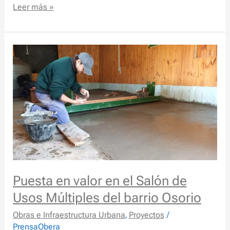
Leer más »
Puesta
en
valor
en
el
Salón
de
Usos
Múltiples
del
Puesta en valor en el Salón de
barrio
Osorio
Usos Múltiples del barrio Osorio
Obras e Infraestructura Urbana
,
Proyectos
/
PrensaObera