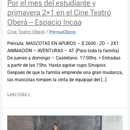
Por el mes del estudiante y
primavera 2×1 en el Cine Teatro
Oberá – Espacio Incaa
Cine Teatro Oberá
/
PrensaObera
Película: MASCOTAS EN APUROS – $ 2600.- 2D – 2X1
ANIMACIÓN – AVENTURAS – AT (Para toda la familia) ️
De jueves a domingo – Castellano 17:00hs. < Entradas
a partir de las 15hs. Hasta agotar cupo Sinopsis
Después de que la familia emprende una gran mudanza,
las mascotas rompen la cinta de equipaje del […]
Leer más »
Charlas
sobre