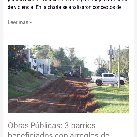
de violencia. En la charla se analizaron conceptos de
Leer más »
Obras
Públicas:
3
barrios
beneficiados
con
arreglos
de
calles
terradas
Obras Públicas: 3 barrios
beneficiados con arreglos de