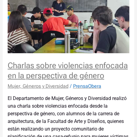
violencias
enfocada
en
la
perspectiva
de
género
Charlas sobre violencias enfocada
en la perspectiva de género
Mujer, Géneros y Diversidad
/
PrensaObera
El Departamento de Mujer, Géneros y Diversidad realizó
una charla sobre violencias enfocada desde la
perspectiva de género, con alumnos de la carrera de
arquitectura, de la Facultad de Arte y Diseños, quienes
están realizando un proyecto comunitario de
planificación de una casa-refugio para mujeres víctimas