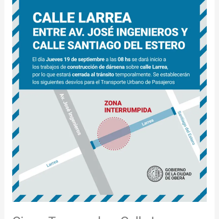
Calle
Larrea
por
Construcción
de
Dársena