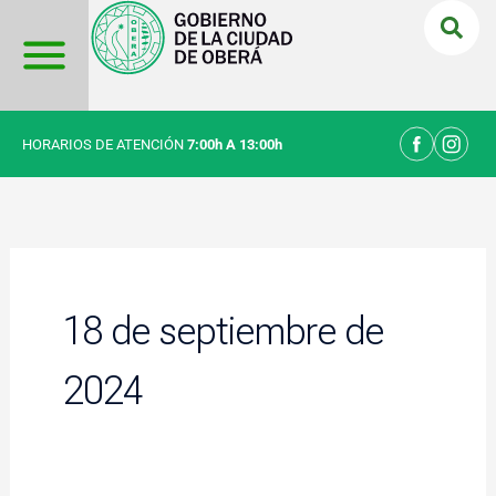
Ir
al
contenido
HORARIOS DE ATENCIÓN
7:00h A 13:00h
18 de septiembre de
2024