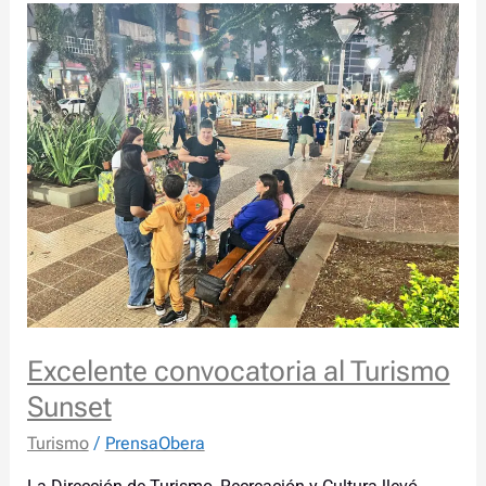
Excelente
convocatoria
al
Turismo
Sunset
Excelente convocatoria al Turismo
Sunset
Turismo
/
PrensaObera