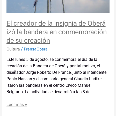
izó
la
bandera
El creador de la insignia de Oberá
en
conmemoración
izó la bandera en conmemoración
de
de su creación
su
creación
Cultura
/
PrensaObera
Este lunes 5 de agosto, se conmemora el día de la
creación de la Bandera de Oberá y por tal motivo, el
diseñador Jorge Roberto De France, junto al intendente
Pablo Hassan y el comisario general Claudio Ludtke
izaron las banderas en el centro Cívico Manuel
Belgrano. La actividad se desarrolló a las 8 de
Leer más »