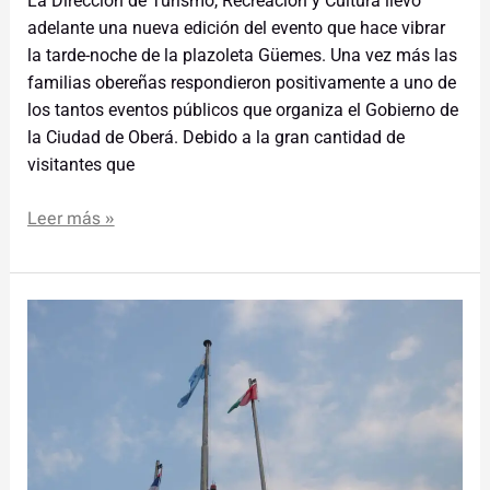
La Dirección de Turismo, Recreación y Cultura llevó
adelante una nueva edición del evento que hace vibrar
la tarde-noche de la plazoleta Güemes. Una vez más las
familias obereñas respondieron positivamente a uno de
los tantos eventos públicos que organiza el Gobierno de
la Ciudad de Oberá. Debido a la gran cantidad de
visitantes que
Leer más »
El
creador
de
la
insignia
de
Oberá