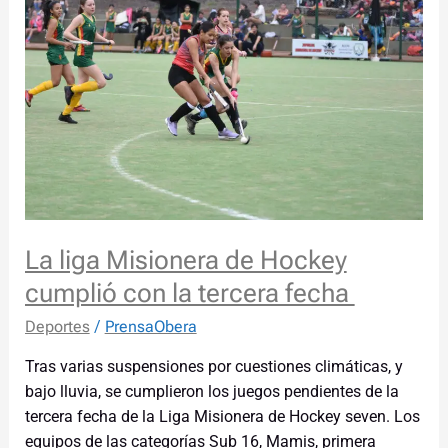
Misionera
de
Hockey
cumplió
con
la
tercera
fecha
La liga Misionera de Hockey
cumplió con la tercera fecha
Deportes
/
PrensaObera
Tras varias suspensiones por cuestiones climáticas, y
bajo lluvia, se cumplieron los juegos pendientes de la
tercera fecha de la Liga Misionera de Hockey seven. Los
equipos de las categorías Sub 16, Mamis, primera