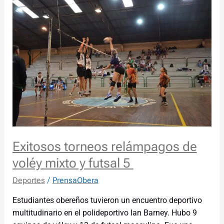
Exitosos
torneos
relámpagos
de
voléy
mixto
y
futsal
5
Exitosos torneos relámpagos de
voléy mixto y futsal 5
Deportes
/
PrensaObera
Estudiantes obereños tuvieron un encuentro deportivo
multitudinario en el polideportivo Ian Barney. Hubo 9