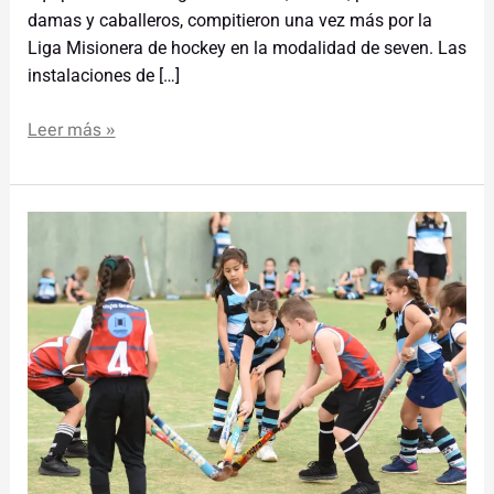
damas y caballeros, compitieron una vez más por la
Liga Misionera de hockey en la modalidad de seven. Las
instalaciones de […]
Leer más »
Más
de
200
niños
y
niñas
participaron
del
encuentro
infantil