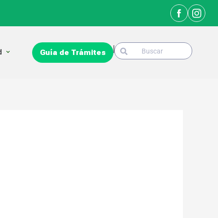
Search
Open La Ciudad
d
Guía de Trámites
Search