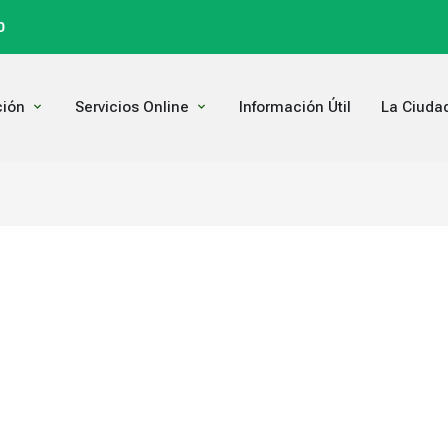
0
Open Comunicación
Open Servicios Online
ión
Servicios Online
Información Útil
La Ciuda