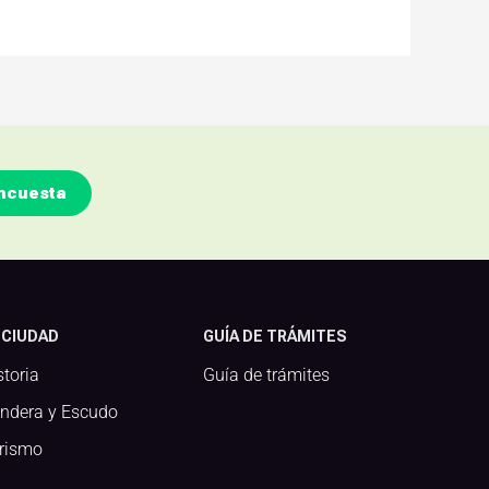
ncuesta
 CIUDAD
GUÍA DE TRÁMITES
storia
Guía de trámites
ndera y Escudo
rismo