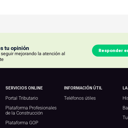
 tu opinión
Responder e
seguir mejorando la atención al
te
SERVICIOS ONLINE
INFORMACIÓN ÚTIL
LA
Portal Tributario
Teléfonos útiles
Hi
Plataforma Profesionales
Ba
de la Construcción
Tu
Plataforma GOP