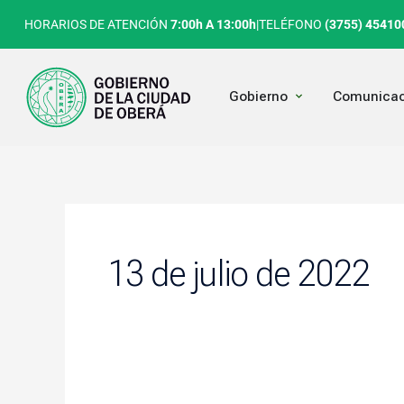
Ir
HORARIOS DE ATENCIÓN
7:00h A 13:00h
|
TELÉFONO
(3755) 45410
al
contenido
Open Gobierno
Gobierno
Comunicac
13 de julio de 2022