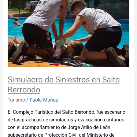
Siniestros
en
Salto
Berrondo
Simulacro de Siniestros en Salto
Berrondo
Turismo
/
Paola Muñoz
El Complejo Turístico del Salto Berrondo, fue escenario
de las prácticas de simulacros y evacuación contando
con el acompañamiento de Jorge Atilio de León
subsecretario de Protección Civil del Ministerio de