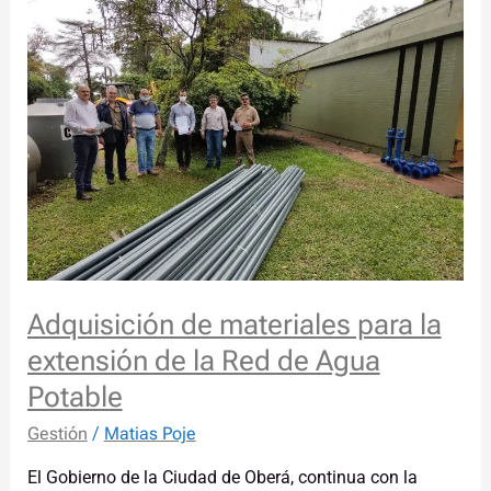
materiales
para
la
extensión
de
la
Red
de
Agua
Potable
Adquisición de materiales para la
extensión de la Red de Agua
Potable
Gestión
/
Matias Poje
El Gobierno de la Ciudad de Oberá, continua con la