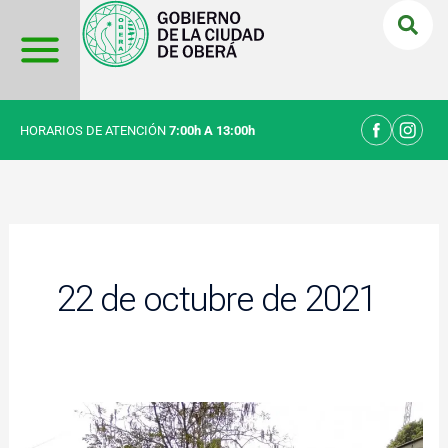
Ir
al
contenido
HORARIOS DE ATENCIÓN
7:00h A 13:00h
22 de octubre de 2021
Adquisición
de