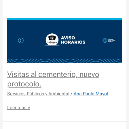
Antirrábica.
Visitas
al
cementerio,
nuevo
protocolo.
Visitas al cementerio, nuevo
protocolo.
Servicios Públicos y Ambiental
/
Ana Paula Mayol
Leer más »