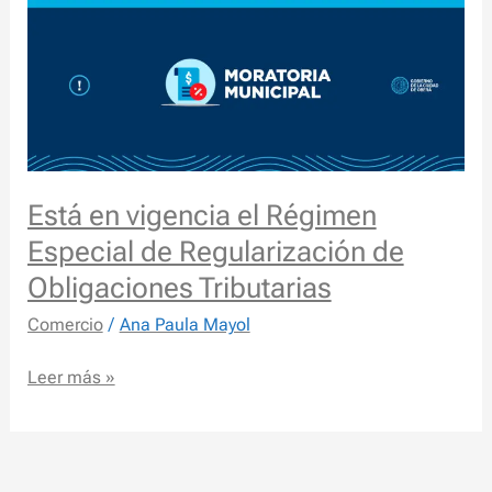
Está
en
vigencia
el
Régimen
Especial
de
Regularización
Está en vigencia el Régimen
de
Especial de Regularización de
Obligaciones
Obligaciones Tributarias
Tributarias
Comercio
/
Ana Paula Mayol
Leer más »