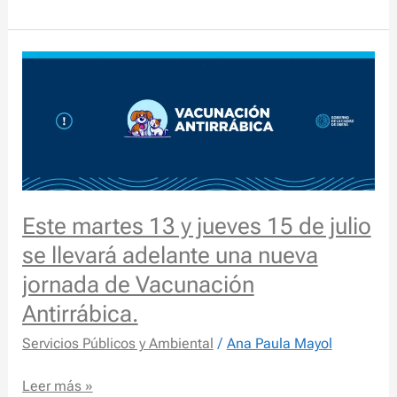
Este
martes
13
y
jueves
15
de
julio
Este martes 13 y jueves 15 de julio
se
se llevará adelante una nueva
llevará
jornada de Vacunación
adelante
una
Antirrábica.
nueva
Servicios Públicos y Ambiental
/
Ana Paula Mayol
jornada
de
Leer más »
Vacunación